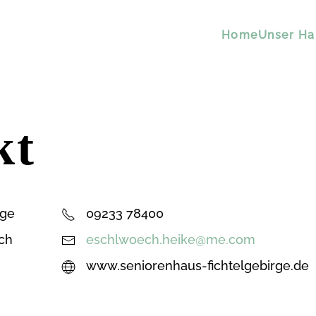
Home
Unser Ha
kt
rge
09233 78400
ch
eschlwoech.heike@me.com
www.seniorenhaus-fichtelgebirge.de